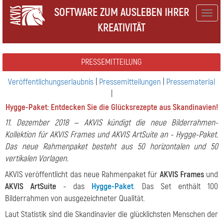
SOFTWARE ZUM AUSLEBEN IHRER
Togg
KREATIVITÄT
navig
PRESSEMITTEILUNG
Veröffentlichungserlaubnis
|
Pressemitteilungen
|
Pressematerial
|
Hygge-Paket: Entdecken Sie die Glücksrezepte aus Skandinavien!
11. Dezember 2018 — AKVIS kündigt die neue Bilderrahmen-
Kollektion für AKVIS Frames und AKVIS ArtSuite an - Hygge-Paket.
Das neue Rahmenpaket besteht aus 50 horizontalen und 50
vertikalen Vorlagen.
AKVIS veröffentlicht das neue Rahmenpaket für
AKVIS Frames
und
AKVIS ArtSuite
- das
Hygge-Paket
. Das Set enthält 100
Bilderrahmen von ausgezeichneter Qualität.
Laut Statistik sind die Skandinavier die glücklichsten Menschen der