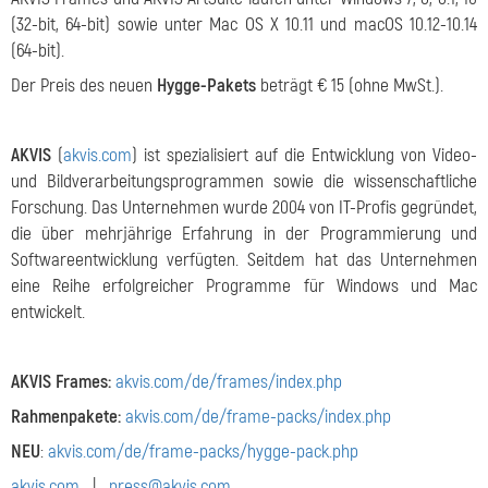
(32-bit, 64-bit) sowie unter Mac OS X 10.11 und macOS 10.12-10.14
(64-bit).
Der Preis des neuen
Hygge-Pakets
beträgt € 15 (ohne MwSt.).
AKVIS
(
akvis.com
) ist spezialisiert auf die Entwicklung von Video-
und Bildverarbeitungsprogrammen sowie die wissenschaftliche
Forschung. Das Unternehmen wurde 2004 von IT-Profis gegründet,
die über mehrjährige Erfahrung in der Programmierung und
Softwareentwicklung verfügten. Seitdem hat das Unternehmen
eine Reihe erfolgreicher Programme für Windows und Mac
entwickelt.
AKVIS Frames:
akvis.com/de/frames/index.php
Rahmenpakete:
akvis.com/de/frame-packs/index.php
NEU
:
akvis.com/de/frame-packs/hygge-pack.php
akvis.com
|
press@akvis.com