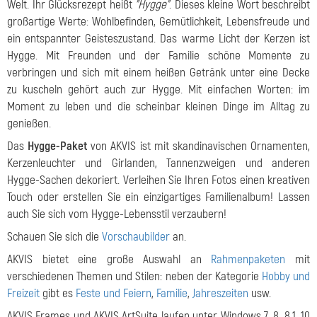
Welt. Ihr Glücksrezept heißt
"Hygge"
. Dieses kleine Wort beschreibt
großartige Werte: Wohlbefinden, Gemütlichkeit, Lebensfreude und
ein entspannter Geisteszustand. Das warme Licht der Kerzen ist
Hygge. Mit Freunden und der Familie schöne Momente zu
verbringen und sich mit einem heißen Getränk unter eine Decke
zu kuscheln gehört auch zur Hygge. Mit einfachen Worten: im
Moment zu leben und die scheinbar kleinen Dinge im Alltag zu
genießen.
Das
Hygge-Paket
von AKVIS ist mit skandinavischen Ornamenten,
Kerzenleuchter und Girlanden, Tannenzweigen und anderen
Hygge-Sachen dekoriert. Verleihen Sie Ihren Fotos einen kreativen
Touch oder erstellen Sie ein einzigartiges Familienalbum! Lassen
auch Sie sich vom Hygge-Lebensstil verzaubern!
Schauen Sie sich die
Vorschaubilder
an.
AKVIS bietet eine große Auswahl an
Rahmenpaketen
mit
verschiedenen Themen und Stilen: neben der Kategorie
Hobby und
Freizeit
gibt es
Feste und Feiern
,
Familie
,
Jahreszeiten
usw.
AKVIS Frames und AKVIS ArtSuite laufen unter Windows 7, 8, 8.1, 10