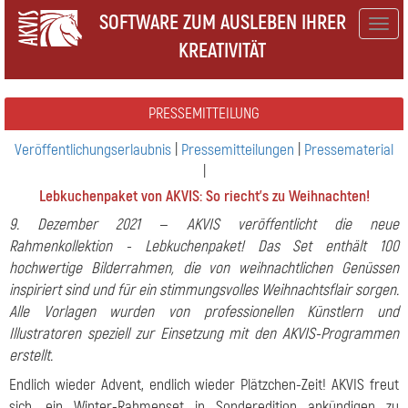
SOFTWARE ZUM AUSLEBEN IHRER
Togg
KREATIVITÄT
navig
PRESSEMITTEILUNG
Veröffentlichungserlaubnis
|
Pressemitteilungen
|
Pressematerial
|
Lebkuchenpaket von AKVIS: So riecht’s zu Weihnachten!
9. Dezember 2021 — AKVIS veröffentlicht die neue
Rahmenkollektion - Lebkuchenpaket! Das Set enthält 100
hochwertige Bilderrahmen, die von weihnachtlichen Genüssen
inspiriert sind und für ein stimmungsvolles Weihnachtsflair sorgen.
Alle Vorlagen wurden von professionellen Künstlern und
Illustratoren speziell zur Einsetzung mit den AKVIS-Programmen
erstellt.
Endlich wieder Advent, endlich wieder Plätzchen-Zeit! AKVIS freut
sich, ein Winter-Rahmenset in Sonderedition ankündigen zu