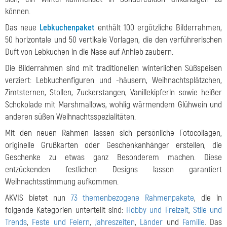
können.
Das neue
Lebkuchenpaket
enthält 100 ergötzliche Bilderrahmen,
50 horizontale und 50 vertikale Vorlagen, die den verführerischen
Duft von Lebkuchen in die Nase auf Anhieb zaubern.
Die Bilderrahmen sind mit traditionellen winterlichen Süßspeisen
verziert: Lebkuchenfiguren und -häusern, Weihnachtsplätzchen,
Zimtsternen, Stollen, Zuckerstangen, Vanillekipferln sowie heißer
Schokolade mit Marshmallows, wohlig wärmendem Glühwein und
anderen süßen Weihnachtsspezialitäten.
Mit den neuen Rahmen lassen sich persönliche Fotocollagen,
originelle Grußkarten oder Geschenkanhänger erstellen, die
Geschenke zu etwas ganz Besonderem machen. Diese
entzückenden festlichen Designs lassen garantiert
Weihnachtsstimmung aufkommen.
AKVIS bietet nun
73 themenbezogene Rahmenpakete
, die in
folgende Kategorien unterteilt sind:
Hobby und Freizeit
,
Stile und
Trends
,
Feste und Feiern
,
Jahreszeiten
,
Länder
und
Familie
. Das