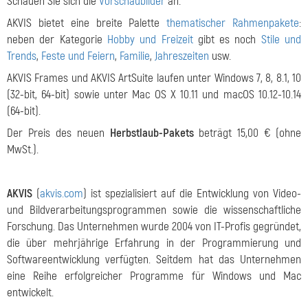
Schauen Sie sich die
Vorschaubilder
an.
AKVIS bietet eine breite Palette
thematischer Rahmenpakete
:
neben der Kategorie
Hobby und Freizeit
gibt es noch
Stile und
Trends
,
Feste und Feiern
,
Familie
,
Jahreszeiten
usw.
AKVIS Frames und AKVIS ArtSuite laufen unter Windows 7, 8, 8.1, 10
(32-bit, 64-bit) sowie unter Mac OS X 10.11 und macOS 10.12-10.14
(64-bit).
Der Preis des neuen
Herbstlaub-Pakets
beträgt 15,00 € (ohne
MwSt.).
AKVIS
(
akvis.com
) ist spezialisiert auf die Entwicklung von Video-
und Bildverarbeitungsprogrammen sowie die wissenschaftliche
Forschung. Das Unternehmen wurde 2004 von IT-Profis gegründet,
die über mehrjährige Erfahrung in der Programmierung und
Softwareentwicklung verfügten. Seitdem hat das Unternehmen
eine Reihe erfolgreicher Programme für Windows und Mac
entwickelt.