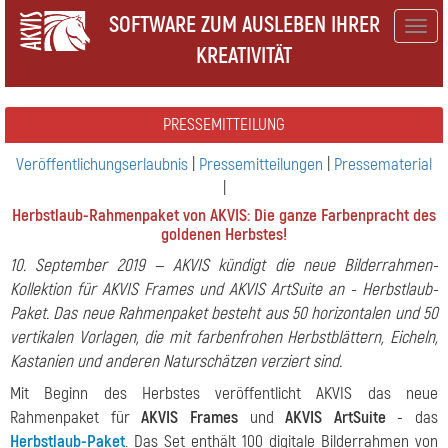
SOFTWARE ZUM AUSLEBEN IHRER
Togg
KREATIVITÄT
navig
PRESSEMITTEILUNG
Veröffentlichungserlaubnis
|
Pressemitteilungen
|
Pressematerial
|
Herbstlaub-Rahmenpaket von AKVIS: Die ganze Farbenpracht des
goldenen Herbstes!
10. September 2019 — AKVIS kündigt die neue Bilderrahmen-
Kollektion für AKVIS Frames und AKVIS ArtSuite an - Herbstlaub-
Paket. Das neue Rahmenpaket besteht aus 50 horizontalen und 50
vertikalen Vorlagen, die mit farbenfrohen Herbstblättern, Eicheln,
Kastanien und anderen Naturschätzen verziert sind.
Mit Beginn des Herbstes veröffentlicht AKVIS das neue
Rahmenpaket für
AKVIS Frames
und
AKVIS ArtSuite
- das
Herbstlaub-Paket
. Das Set enthält 100 digitale Bilderrahmen von