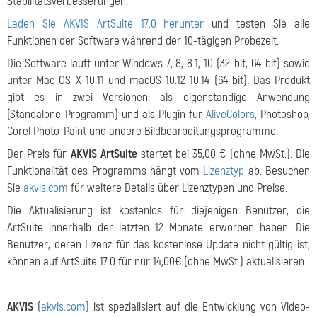
Stabilitätsverbesserungen.
Laden Sie AKVIS ArtSuite 17.0 herunter
und testen Sie alle
Funktionen der Software während der 10-tägigen Probezeit.
Die Software läuft unter Windows 7, 8, 8.1, 10 (32-bit, 64-bit) sowie
unter Mac OS X 10.11 und macOS 10.12-10.14 (64-bit). Das Produkt
gibt es in zwei Versionen: als eigenständige Anwendung
(Standalone-Programm) und als Plugin für
AliveColors
, Photoshop,
Corel Photo-Paint und andere Bildbearbeitungsprogramme.
Der Preis für
AKVIS ArtSuite
startet bei 35,00 € (ohne MwSt.). Die
Funktionalität des Programms hängt vom
Lizenztyp
ab. Besuchen
Sie
akvis.com
für weitere Details über Lizenztypen und Preise.
Die Aktualisierung ist kostenlos für diejenigen Benutzer, die
ArtSuite innerhalb der letzten 12 Monate erworben haben. Die
Benutzer, deren Lizenz für das kostenlose Update nicht gültig ist,
können auf ArtSuite 17.0 für nur 14,00€ (ohne MwSt.) aktualisieren.
AKVIS
(
akvis.com
) ist spezialisiert auf die Entwicklung von Video-