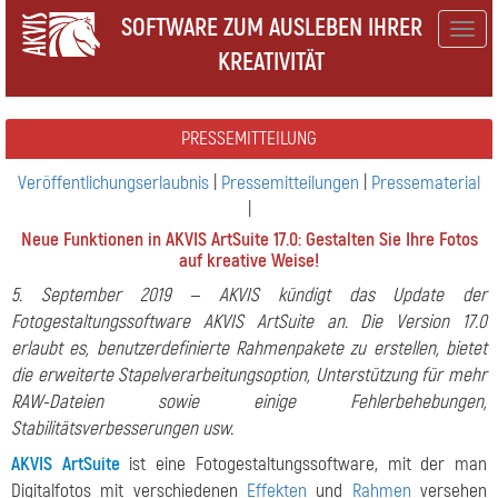
SOFTWARE ZUM AUSLEBEN IHRER
Togg
KREATIVITÄT
navig
PRESSEMITTEILUNG
Veröffentlichungserlaubnis
|
Pressemitteilungen
|
Pressematerial
|
Neue Funktionen in AKVIS ArtSuite 17.0: Gestalten Sie Ihre Fotos
auf kreative Weise!
5. September 2019 — AKVIS kündigt das Update der
Fotogestaltungssoftware AKVIS ArtSuite an. Die Version 17.0
erlaubt es, benutzerdefinierte Rahmenpakete zu erstellen, bietet
die erweiterte Stapelverarbeitungsoption, Unterstützung für mehr
RAW-Dateien sowie einige Fehlerbehebungen,
Stabilitätsverbesserungen usw.
AKVIS ArtSuite
ist eine Fotogestaltungssoftware, mit der man
Digitalfotos mit verschiedenen
Effekten
und
Rahmen
versehen