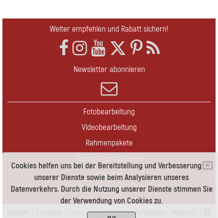
Weiter empfehlen und Rabatt sichern!
Newsletter abonnieren
Fotobearbeitung
Videobearbeitung
Rahmenpakete
Support kontaktieren
Cookies helfen uns bei der Bereitstellung und Verbesserung
Upgrade
unserer Dienste sowie beim Analysieren unseres
Datenverkehrs. Durch die Nutzung unserer Dienste stimmen Sie
Kontakt
der Verwendung von Cookies zu.
English
|
Français
|
Deutsch
|
Español
|
Português
|
Italiano
|
日