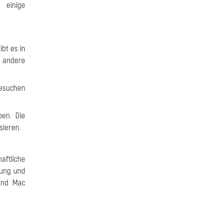
 einige
ibt es in
 andere
esuchen
ben. Die
sieren.
aftliche
rung und
und Mac