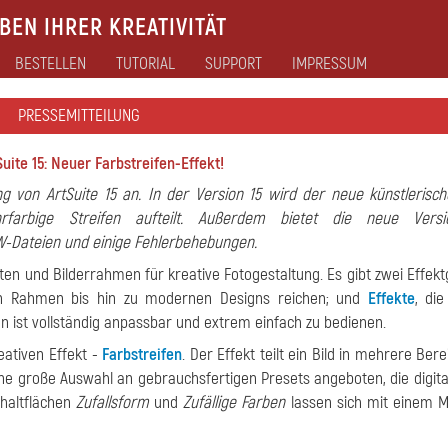
EN IHRER KREATIVITÄT
BESTELLEN
TUTORIAL
SUPPORT
IMPRESSUM
PRESSEMITTEILUNG
uite 15: Neuer Farbstreifen-Effekt!
ng von ArtSuite 15 an. In der Version 15 wird der neue künstlerisch
hrfarbige Streifen aufteilt. Außerdem bietet die neue Vers
W-Dateien und einige Fehlerbehebungen.
ekten und Bilderrahmen für kreative Fotogestaltung. Es gibt zwei Effek
chen Rahmen bis hin zu modernen Designs reichen; und
Effekte
, die
n ist vollständig anpassbar und extrem einfach zu bedienen.
eativen Effekt -
Farbstreifen
. Der Effekt teilt ein Bild in mehrere Ber
ne große Auswahl an gebrauchsfertigen Presets angeboten, die digita
chaltflächen
Zufallsform
und
Zufällige Farben
lassen sich mit einem M