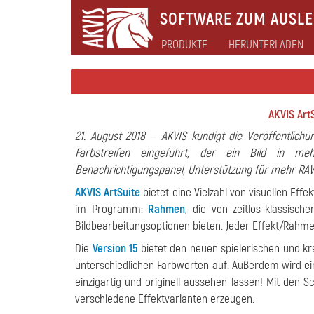
SOFTWARE ZUM AUSLEB
PRODUKTE
HERUNTERLADEN
AKVIS ArtS
21. August 2018 — AKVIS kündigt die Veröffentlichu
Farbstreifen eingeführt, der ein Bild in me
Benachrichtigungspanel, Unterstützung für mehr RA
AKVIS ArtSuite
bietet eine Vielzahl von visuellen Eff
im Programm:
Rahmen
, die von zeitlos-klassis
Bildbearbeitungsoptionen bieten. Jeder Effekt/Rahme
Die
Version 15
bietet den neuen spielerischen und kr
unterschiedlichen Farbwerten auf. Außerdem wird ei
einzigartig und originell aussehen lassen! Mit den S
verschiedene Effektvarianten erzeugen.