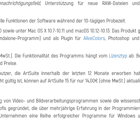
nachrichtigungsfeld
, Unterstützung für neue RAW-Dateien und
lle Funktionen der Software während der 10-tägigen Probezeit.
 10 sowie unter Mac OS X 10.7-10.11 und macOS 10.12-10.13. Das Produkt g
andalone-Programm) und als Plugin für
AliveColors
, Photoshop und
 MwSt.). Die Funktionalität des Programms hängt vom
Lizenztyp
ab. B
d Preise.
enutzer, die ArtSuite innerhalb der letzten 12 Monate erworben ha
 gültig ist, können auf ArtSuite 15 für nur 14,00€ (ohne MwSt.) aktuali
klung von Video- und Bildverarbeitungsprogrammen sowie die wissensch
fis gegründet, die über mehrjährige Erfahrung in der Programmie
s Unternehmen eine Reihe erfolgreicher Programme für Windows 