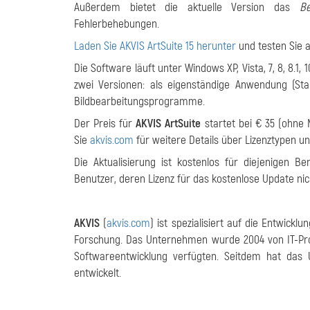
Außerdem bietet die aktuelle Version das
Be
Fehlerbehebungen.
Laden Sie AKVIS ArtSuite 15 herunter
und testen Sie a
Die Software läuft unter Windows XP, Vista, 7, 8, 8.1,
zwei Versionen: als eigenständige Anwendung (St
Bildbearbeitungsprogramme.
Der Preis für
AKVIS ArtSuite
startet bei € 35 (ohne
Sie
akvis.com
für weitere Details über Lizenztypen un
Die Aktualisierung ist kostenlos für diejenigen B
Benutzer, deren Lizenz für das kostenlose Update nicht
AKVIS
(
akvis.com
) ist spezialisiert auf die Entwic
Forschung. Das Unternehmen wurde 2004 von IT-Pro
Softwareentwicklung verfügten. Seitdem hat da
entwickelt.