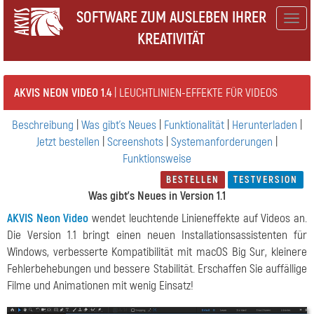
SOFTWARE ZUM AUSLEBEN IHRER
Togg
KREATIVITÄT
navig
AKVIS NEON VIDEO 1.4
| LEUCHTLINIEN-EFFEKTE FÜR VIDEOS
Beschreibung
|
Was gibt's Neues
|
Funktionalität
|
Herunterladen
|
Jetzt bestellen
|
Screenshots
|
Systemanforderungen
|
Funktionsweise
BESTELLEN
TESTVERSION
Was gibt's Neues in Version 1.1
AKVIS Neon Video
wendet leuchtende Linieneffekte auf Videos an.
Die Version 1.1 bringt einen neuen Installationsassistenten für
Windows, verbesserte Kompatibilität mit macOS Big Sur, kleinere
Fehlerbehebungen und bessere Stabilität. Erschaffen Sie auffällige
Filme und Animationen mit wenig Einsatz!