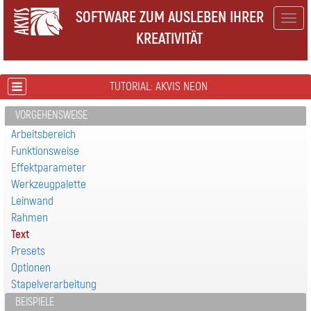
SOFTWARE ZUM AUSLEBEN IHRER
Togg
KREATIVITÄT
navig
TUTORIAL: AKVIS NEON
VORGEHENSWEISE
Arbeitsbereich
Funktionsweise
Effektparameter
Werkzeugpalette
Leinwand
Rahmen
Text
Presets
Optionen
Stapelverarbeitung
BEISPIELE