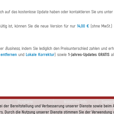
uch auf das kostenlose Update haben oder kontaktieren Sie uns unte
ültig ist, können Sie die neue Version für nur
14,00 €
(ohne MwSt.) e
der
Business
, indem Sie lediglich den Preisunterschied zahlen und erh
 entfernen
und
Lokale Korrektur
) sowie
1-Jahres-Updates GRATIS
al
Produkte
Nützliche Info
Suppor
ei der Bereitstellung und Verbesserung unserer Dienste sowie beim 
Fotobearbeitung
Kompatibilität
Support
s. Durch die Nutzung unserer Dienste stimmen Sie der Verwendung v