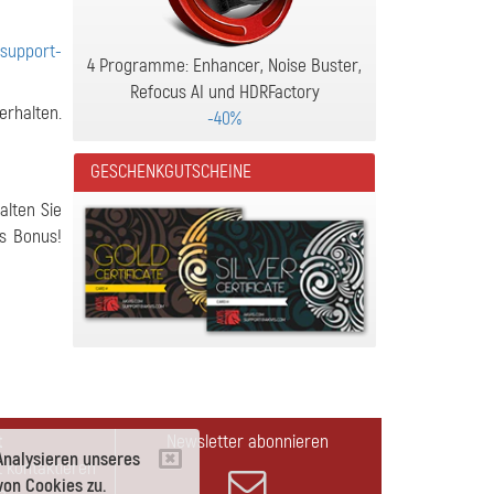
r
support-
4 Programme: Enhancer, Noise Buster,
Refocus AI und HDRFactory
rhalten.
-40%
GESCHENKGUTSCHEINE
alten Sie
s Bonus!
t
Newsletter abonnieren
Analysieren unseres
 kontaktieren
on Cookies zu.