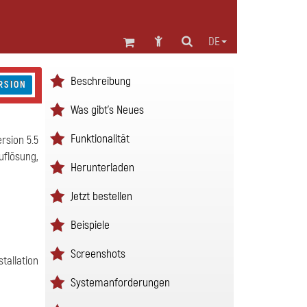
DE
Beschreibung
RSION
Was gibt's Neues
Funktionalität
rsion 5.5
uflösung,
Herunterladen
Jetzt bestellen
Beispiele
Screenshots
tallation
Systemanforderungen