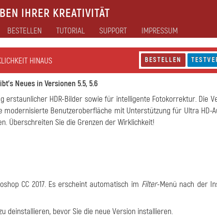
EN IHRER KREATIVITÄT
BESTELLEN
TUTORIAL
SUPPORT
IMPRESSUM
KLICHKEIT HINAUS
BESTELLEN
TESTVE
bt's Neues in Versionen 5.5, 5.6
ng erstaunlicher HDR-Bilder sowie für intelligente Fotokorrektur. Die Ve
ine modernisierte Benutzeroberfläche mit Unterstützung für Ultra HD-A
 Überschreiten Sie die Grenzen der Wirklichkeit!
otoshop CC 2017. Es erscheint automatisch im
Filter
-Menü nach der Ins
u deinstallieren, bevor Sie die neue Version installieren.