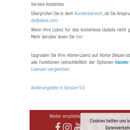
Version kostenlos.
Überprüfen Sie in dem
Kundenbereich
, ob Sie Anspr
de@akvis.com
.
Wenn Ihre Lizenz für das kostenlose Update nicht g
Mehr darüber lesen Sie
hier
.
Upgraden Sie Ihre
Home
-Lizenz auf
Home Deluxe
o
alle Funktionen (einschließlich der Optionen
Geister
Lizenzen vergleichen
.
Änderungsliste in Version 5.0
.
Weiter empfehlen und Rabatt sichern!
Cookies helfen uns b
Datenverkehr