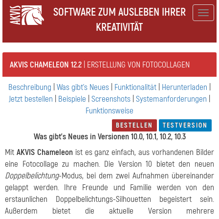
SOFTWARE ZUM AUSLEBEN IHRER
Togg
KREATIVITÄT
navig
AKVIS CHAMELEON 12.2
| ERSTELLUNG VON FOTOCOLLAGEN
Beschreibung
|
Was gibt's Neues
|
Funktionalität
|
Herunterladen
|
Jetzt bestellen
|
Beispiele
|
Screenshots
|
Systemanforderungen
|
Funktionsweise
BESTELLEN
TESTVERSION
Was gibt's Neues in Versionen 10.0, 10.1, 10.2, 10.3
Mit
AKVIS Chameleon
ist es ganz einfach, aus vorhandenen Bilder
eine Fotocollage zu machen. Die Version 10 bietet den neuen
Doppelbelichtung
-Modus, bei dem zwei Aufnahmen übereinander
gelappt werden. Ihre Freunde und Familie werden von den
erstaunlichen Doppelbelichtungs-Silhouetten begeistert sein.
Außerdem bietet die aktuelle Version mehrere