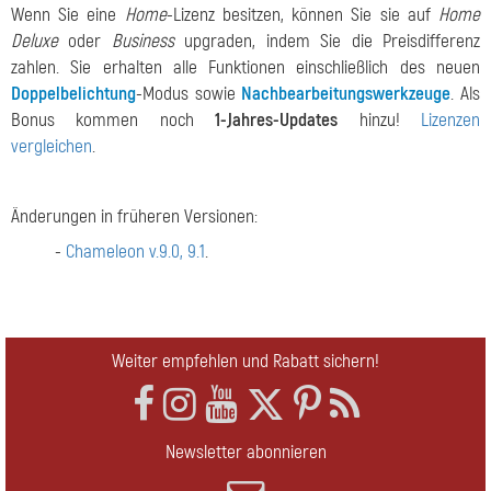
Wenn Sie eine
Home
-Lizenz besitzen, können Sie sie auf
Home
Deluxe
oder
Business
upgraden, indem Sie die Preisdifferenz
zahlen. Sie erhalten alle Funktionen einschließlich des neuen
Doppelbelichtung
-Modus sowie
Nachbearbeitungswerkzeuge
. Als
Bonus kommen noch
1-Jahres-Updates
hinzu!
Lizenzen
vergleichen
.
Änderungen in früheren Versionen:
-
Chameleon v.9.0, 9.1
.
Weiter empfehlen und Rabatt sichern!
Newsletter abonnieren