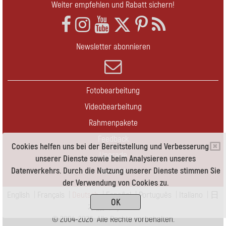
Weiter empfehlen und Rabatt sichern!
Newsletter abonnieren
Fotobearbeitung
Videobearbeitung
Rahmenpakete
Feedback
Cookies helfen uns bei der Bereitstellung und Verbesserung
Upgrade
unserer Dienste sowie beim Analysieren unseres
Datenverkehrs. Durch die Nutzung unserer Dienste stimmen Sie
Kontakt
der Verwendung von Cookies zu.
English
|
Français
|
Deutsch
|
Español
|
Português
|
Italiano
|
日
OK
本語
|
Pусский
© 2004-2026 Alle Rechte vorbehalten.