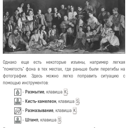
Однако еще есть некоторые изъяны, например легкая
"помятость" фона в тех местах, где раньше были перегибы на
фотографии. Здесь можно легко поправить ситуацию с
помощью инструментов:
-
Размытие
, клавиша
;
K
-
Кисть-хамелеон
, клавиша
;
S
-
Размазывание
, клавиша
.
K
-
Штамп
, клавиша
.
S