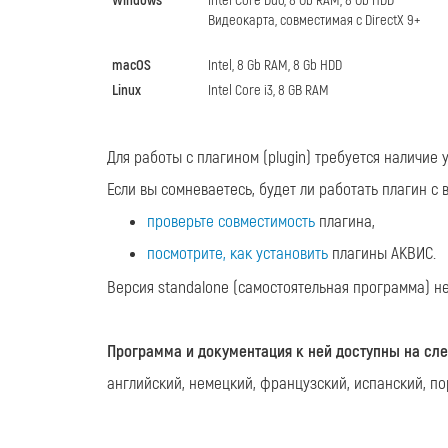
Windows
Intel Core Duo, 8 Gb RAM, 8 Gb HDD
Видеокарта, совместимая с DirectX 9+
macOS
Intel, 8 Gb RAM, 8 Gb HDD
Linux
Intel Core i3, 8 GB RAM
Для работы с плагином (plugin) требуется наличие
Если вы сомневаетесь, будет ли работать плагин с
проверьте совместимость
плагина,
посмотрите, как установить
плагины АКВИС.
Версия standalone (самостоятельная программа) не
Программа и документация к ней доступны на сл
английский, немецкий, французский, испанский, по