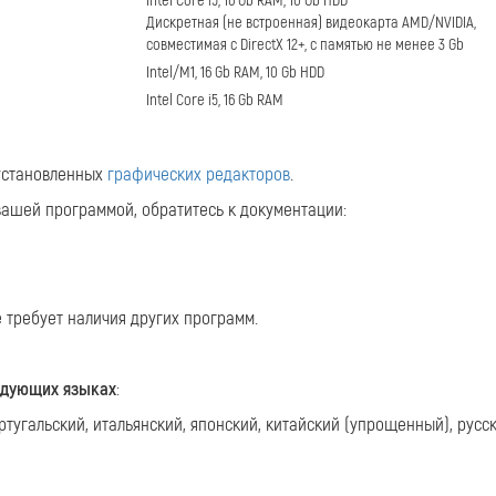
Intel Core i5, 16 Gb RAM, 10 Gb HDD
Дискретная (не встроенная) видеокарта AMD/NVIDIA,
совместимая с DirectX 12+, с памятью не менее 3 Gb
Intel/M1, 16 Gb RAM, 10 Gb HDD
Intel Core i5, 16 Gb RAM
 установленных
графических редакторов
.
 вашей программой, обратитесь к документации:
 требует наличия других программ.
едующих языках
:
ртугальский, итальянский, японский, китайский (упрощенный), русск