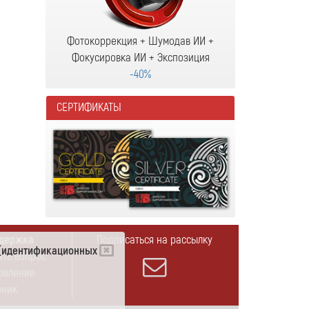
Фотокоррекция + Шумодав ИИ +
Фокусировка ИИ + Экспозиция
-40%
СЕРТИФИКАТЫ
держка
Подписаться на рассылку
e (идентификационных
ать вопрос
овление
бник