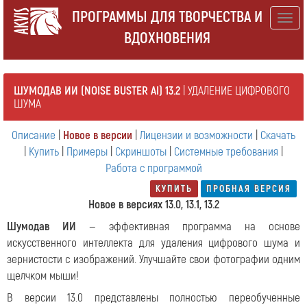
ПРОГРАММЫ ДЛЯ ТВОРЧЕСТВА И
Togg
ВДОХНОВЕНИЯ
navig
ШУМОДАВ ИИ (NOISE BUSTER AI) 13.2
| УДАЛЕНИЕ ЦИФРОВОГО
ШУМА
Описание
|
Новое в версии
|
Лицензии и возможности
|
Скачать
|
Купить
|
Примеры
|
Скриншоты
|
Системные требования
|
Работа с программой
КУПИТЬ
ПРОБНАЯ ВЕРСИЯ
Новое в версиях 13.0, 13.1, 13.2
Шумодав ИИ
— эффективная программа на основе
искусственного интеллекта для удаления цифрового шума и
зернистости с изображений. Улучшайте свои фотографии одним
щелчком мыши!
В версии 13.0 представлены полностью переобученные