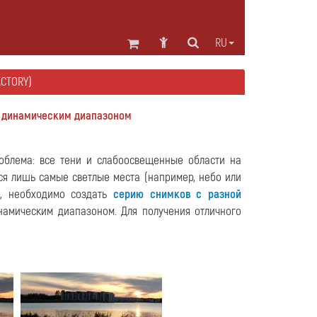
RU
CTORY)
м динамическим диапазоном
блема: все тени и слабоосвещенные области на
ся лишь самые светлые места (например, небо или
м, необходимо создать
серию снимков с разной
намическим диапазоном. Для получения отличного