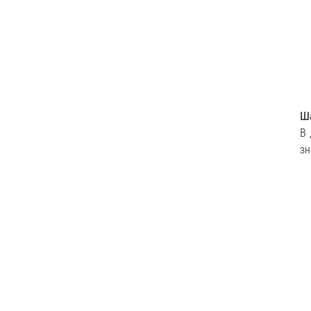
Ша
В 
зн