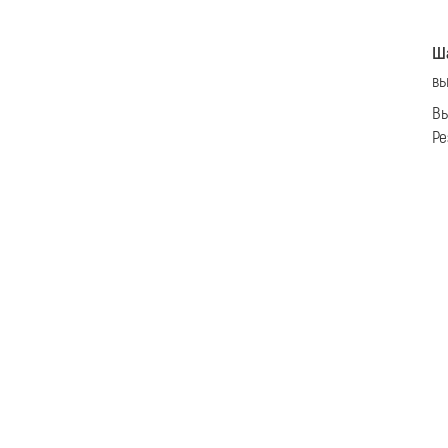
Ша
вы
Вы
Ре