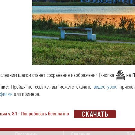
следним шагом станет сохранение изображения (кнопка
на
П
ание
: Пройдя по ссылке, вы можете скачать
видео-урок
, присла
афиями
для примера.
ия v. 8.1 - Попробовать бесплатно
Программы
Сведения
Под