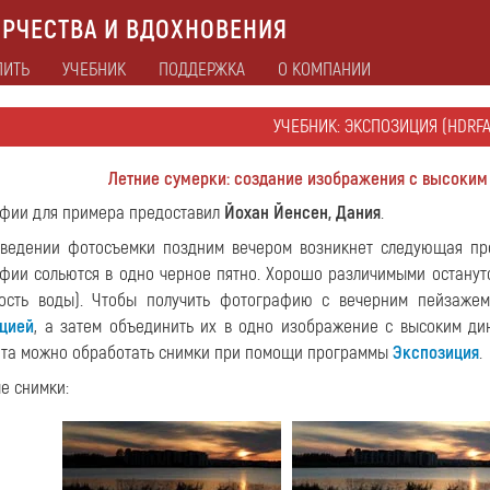
РЧЕСТВА И ВДОХНОВЕНИЯ
ПИТЬ
УЧЕБНИК
ПОДДЕРЖКА
О КОМПАНИИ
УЧЕБНИК: ЭКСПОЗИЦИЯ (HDRFA
Летние сумерки: создание изображения с высоки
фии для примера предоставил
Йохан Йенсен, Дания
.
ведении фотосъемки поздним вечером возникнет следующая про
фии сольются в одно черное пятно. Хорошо различимыми останут
ость воды). Чтобы получить фотографию с вечерним пейзаже
цией
, а затем объединить их в одно изображение с высоким ди
ата можно обработать снимки при помощи программы
Экспозиция
.
е снимки: