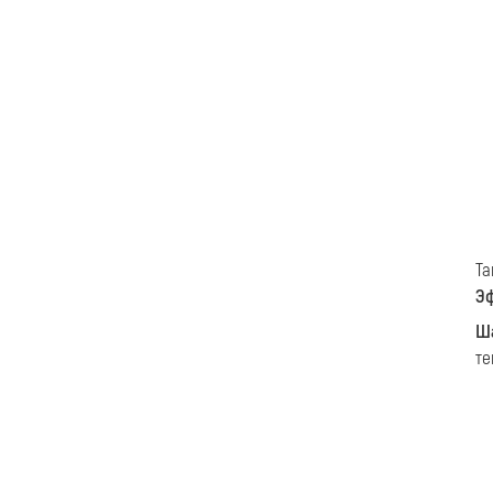
Т
Э
Ша
те