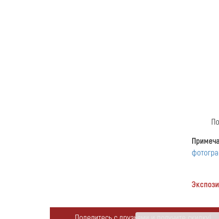
По
Примеч
фотогр
Экспозиц
Поделитесь с друзьями и получите скидку!