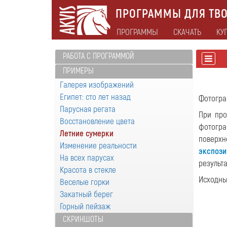
ПРОГРАММЫ ДЛЯ ТВО
ПРОГРАММЫ
СКАЧАТЬ
КУ
РАБОТА С ПРОГРАММОЙ
ПРИМЕРЫ
Галерея изображений
Египет: сто лет назад
Фотогра
Парусная регата
При про
Восстановление цвета
фотогра
Летние сумерки
поверхн
Изменение реальности
экспози
На всех парусах
результ
Красота в стекле
Исходны
Веселые горки
Закатный берег
Горный пейзаж
СКРИНШОТЫ