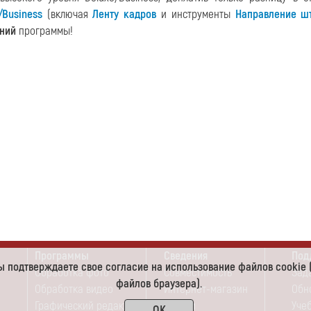
/Business
(включая
Ленту кадров
и инструменты
Направление ш
ений
программы!
Программы
Сведения
Под
 вы подтверждаете свое согласие на использование файлов cooki
Обработка фото
Совместимость
Зад
файлов браузера).
Обработка видео
Интернет-магазин
Обн
Графический редактор
Скидки
Уче
OK