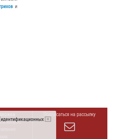
трихов
и
держка
Подписаться на рассылку
e (идентификационных
ать вопрос
овление
бник