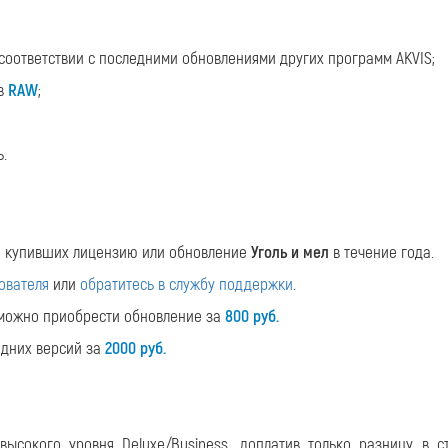
соответствии с последними обновлениями других программ AKVIS;
ов
RAW
;
.
, купивших лицензию или обновление
Уголь и мел
в течение года.
ователя
или
обратитесь в службу поддержки
.
, можно приобрести обновление за
800 руб.
едних версий за
2000 руб.
ысокого уровня Deluxe/Business, доплатив только разницу в с