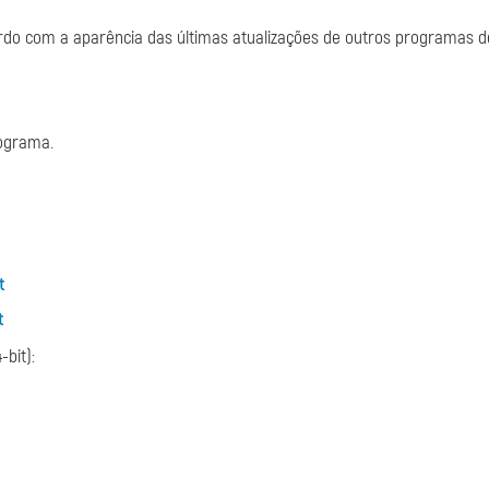
ordo com a aparência das últimas atualizações de outros programas d
rograma.
t
t
-bit):