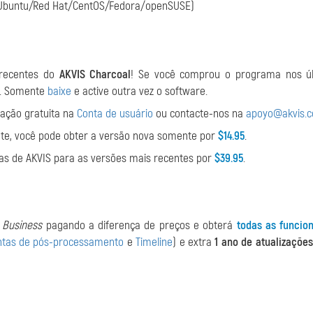
Ubuntu/Red Hat/CentOS/Fedora/openSUSE)
 recentes do
AKVIS Charcoal
! Se você comprou o programa nos úl
o. Somente
baixe
e active outra vez o software.
zação gratuita na
Conta de usuário
ou contacte-nos na
apoyo@akvis.
ente, você pode obter a versão nova somente por
$14.95
.
as de AKVIS para as versões mais recentes por
$39.95
.
u
Business
pagando a diferença de preços e obterá
todas as funcio
tas de pós-processamento
e
Timeline
) e extra
1 ano de atualizações