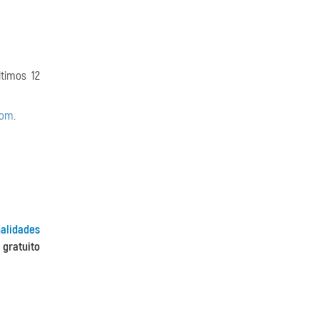
timos 12
com
.
nalidades
 gratuito