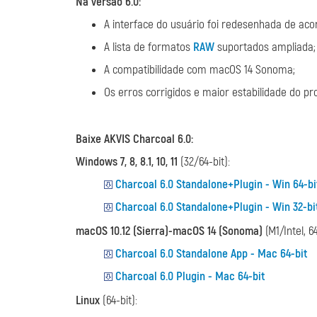
Na versão 6.0:
A interface do usuário foi redesenhada de ac
A lista de formatos
RAW
suportados ampliada;
A compatibilidade com macOS 14 Sonoma;
Os erros corrigidos e maior estabilidade do p
Baixe AKVIS Charcoal 6.0:
Windows 7, 8, 8.1, 10, 11
(32/64-bit):
Charcoal 6.0 Standalone+Plugin - Win 64-bi
Charcoal 6.0 Standalone+Plugin - Win 32-bi
macOS 10.12 (Sierra)-macOS 14 (Sonoma)
(M1/Intel, 64
Charcoal 6.0 Standalone App - Mac 64-bit
Charcoal 6.0 Plugin - Mac 64-bit
Linux
(64-bit):