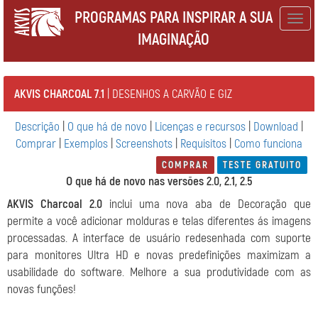
PROGRAMAS PARA INSPIRAR A SUA
Togg
IMAGINAÇÃO
navig
AKVIS CHARCOAL 7.1
| DESENHOS A CARVÃO E GIZ
Descrição
|
O que há de novo
|
Licenças e recursos
|
Download
|
Comprar
|
Exemplos
|
Screenshots
|
Requisitos
|
Como funciona
COMPRAR
TESTE GRATUITO
O que há de novo nas versões 2.0, 2.1, 2.5
AKVIS Charcoal 2.0
inclui uma nova aba de Decoração que
permite a você adicionar molduras e telas diferentes ás imagens
processadas. A interface de usuário redesenhada com suporte
para monitores Ultra HD e novas predefinições maximizam a
usabilidade do software. Melhore a sua produtividade com as
novas funções!