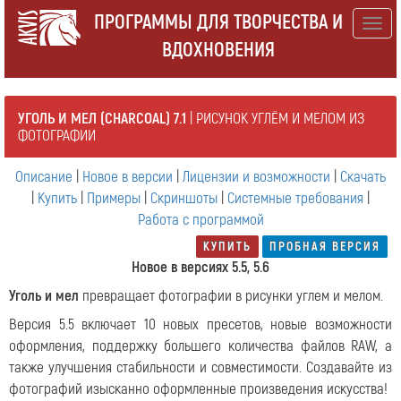
ПРОГРАММЫ ДЛЯ ТВОРЧЕСТВА И
Togg
ВДОХНОВЕНИЯ
navig
УГОЛЬ И МЕЛ (CHARCOAL) 7.1
| РИСУНОК УГЛЁМ И МЕЛОМ ИЗ
ФОТОГРАФИИ
Описание
|
Новое в версии
|
Лицензии и возможности
|
Скачать
|
Купить
|
Примеры
|
Скриншоты
|
Системные требования
|
Работа с программой
КУПИТЬ
ПРОБНАЯ ВЕРСИЯ
Новое в версиях 5.5, 5.6
Уголь и мел
превращает фотографии в рисунки углем и мелом.
Версия 5.5 включает 10 новых пресетов, новые возможности
оформления, поддержку большего количества файлов RAW, а
также улучшения стабильности и совместимости. Создавайте из
фотографий изысканно оформленные произведения искусства!