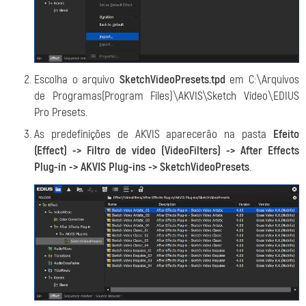
Escolha o arquivo
SketchVideoPresets.tpd
em C:\Arquivos
de Programas(Program Files)\AKVIS\Sketch Video\EDIUS
Pro Presets.
As predefinições de AKVIS aparecerão na pasta
Efeito
(Effect) -> Filtro de vídeo (VideoFilters) -> After Effects
Plug-in -> AKVIS Plug-ins -> SketchVideoPresets
.