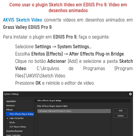
Como usar o plugin Sketch Video em EDIUS Pro 9: Vìdeo em
desenhos animados
AKVIS Sketch Video
converte vídeos em desenhos animados em
Grass Valley EDIUS Pro 9
.
Para instalar o plugin em
EDIUS Pro 9
, faça o seguinte:
Selecione
Settings -> System Settings...
Escolha
Efeitos (Effects) -> After Effects Plug-in Bridge
.
Clique no botão
Adicionar
(Add) e selecione a pasta
Sketch
Video
: C:\Arquivos de Programas (Program
Files)\AKVIS\Sketch Video.
Pressione
OK
e reinicie o editor de vídeo.