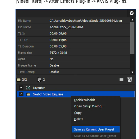
(VideoFilters) -> After Effects Plug-in -> AKVIS Plug-ins
.