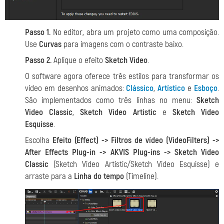
Passo 1.
No editor, abra um projeto como uma composição.
Use
Curvas
para imagens com o contraste baixo.
Passo 2.
Aplique o efeito
Sketch Video
.
O software agora oferece três estilos para transformar os
vídeo em desenhos animados:
Clássico
,
Artístico
e
Esboço
.
São implementados como três linhas no menu:
Sketch
Video Сlassic
,
Sketch Video Artistic
e
Sketch Video
Esquisse
.
Escolha
Efeito (Effect) -> Filtros de vídeo (VideoFilters) ->
After Effects Plug-in -> AKVIS Plug-ins -> Sketch Video
Сlassic
(Sketch Video Artistic/Sketch Video Esquisse) e
arraste para a
Linha do tempo
(Timeline).