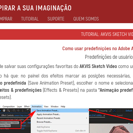
IRAR A SUA IMAGINAÇÃO
MPRAR
TUTORIAL
SUPORTE
QUEM SOMOS
TUTORIAL: AKVIS SKETCH VI
Como usar predefinições no Adobe A
Predefinições de usuário
e salvar suas configurações favoritas do
AKVIS Sketch Video
como um
so há que: no painel dos efeitos marcar as posições necessárias
o predefinida
(Save Animation Preset), escolher o nome e seleciona
eitos & predefinições
(Effects & Presets) na pasta
*Animação predef
esets).