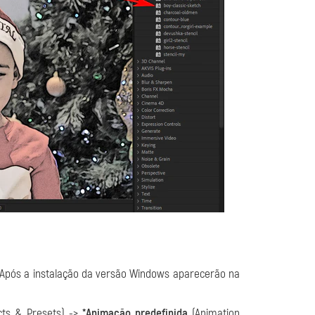
Após a instalação da versão Windows aparecerão na
cts & Presets) ->
*Animação predefinida
(Animation