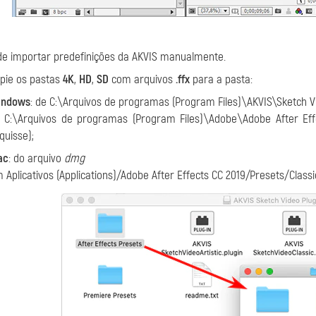
e importar predefinições da AKVIS manualmente.
pie os pastas
4K
,
HD
,
SD
com arquivos
.ffx
para a pasta:
indows
: de C:\Arquivos de programas (Program Files)\AKVIS\Sketch Vid
 C:\Arquivos de programas (Program Files)\Adobe\Adobe After Effect
quisse);
ac
: do arquivo
dmg
 Aplicativos (Applications)/Adobe After Effects CC 2019/Presets/Classic 