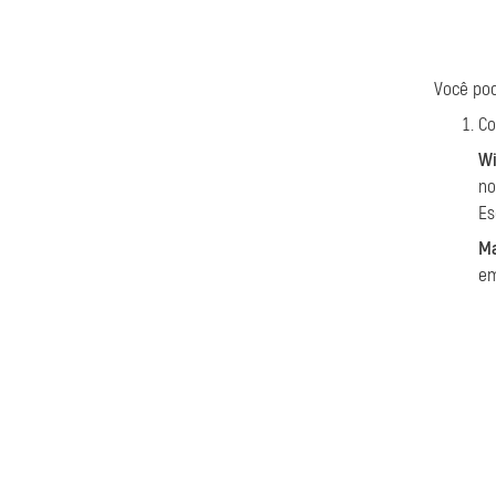
Você pod
Co
W
no
Es
M
em