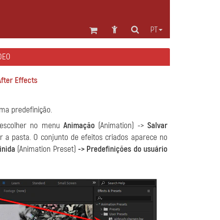
PT
DEO
fter Effects
a predefinição.
, escolher no menu
Animação
(Animation) ->
Salvar
r a pasta. O conjunto de efeitos criados aparece no
inida
(Animation Preset)
-> Predefinições do usuário