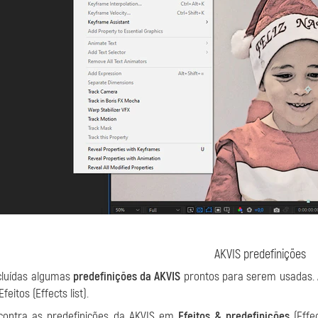
AKVIS predefinições
cluídas algumas
predefinições da AKVIS
prontos para serem usadas. 
Efeitos (Effects list).
contra as predefinições da AKVIS em
Efeitos & predefinições
(Effe