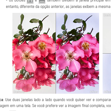
- Os botões
e
também dividem a janela principal em 
entanto, diferente da opção anterior, as janelas exibem a mesm
ca
: Use duas janelas lado a lado quando você quiser ver e compara
agem em uma tela. Se você prefere ver a imagem final completa, vo