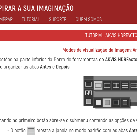
IRAR A SUA IMAGINAÇÃO
MPRAR
TUTORIAL
SUPORTE
QUEM SOMOS
TUTORIAL: AKVIS HDRFACT
Modos de visualização da imagem: An
botões na parte inferior da Barra de ferramentas de
AKVIS HDRFacto
e organizar as abas
Antes
e
Depois
.
icando no primeiro botão abre-se o submenu contendo as opções de v
- O botão
mostra a janela no modo padrão com as abas
Ant