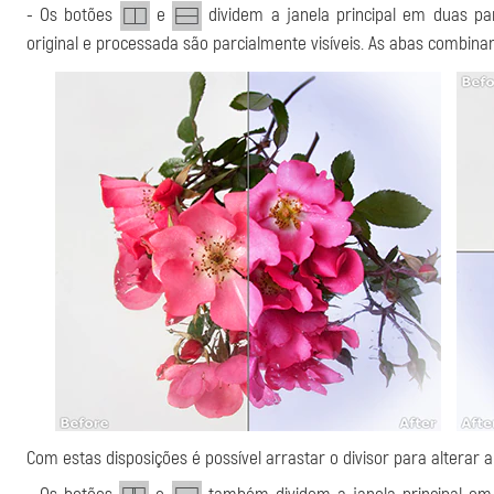
- Os botões
e
dividem a janela principal em duas par
original e processada são parcialmente visíveis. As abas
combinam
Com estas disposições é possível arrastar o divisor para alterar 