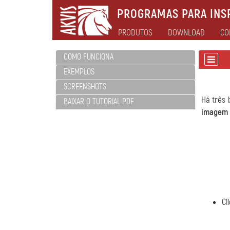
PROGRAMAS PARA INSP
PRODUTOS
DOWNLOAD
CO
COMO FUNCIONA
EXEMPLOS
SCREENSHOTS
Há três 
BAIXAR O TUTORIAL PDF
imagem
Cl