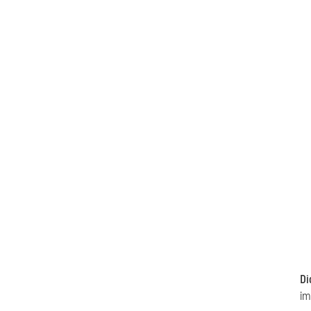
Di
im