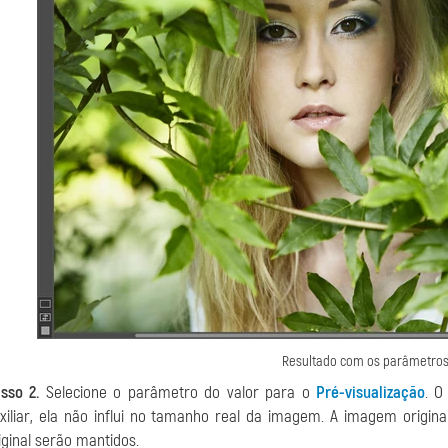
Resultado com os parâmetro
sso 2.
Selecione o parâmetro do valor para o
Pré-visualização
. 
xiliar, ela não influi no tamanho real da imagem. A imagem orig
iginal serão mantidos.