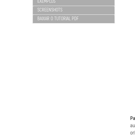
EXEMPLOS
SCREENSHOTS
BAIXAR O TUTORIAL PDF
Pa
au
or