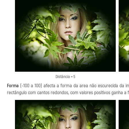
Distância = 5
Forma
(-100 a 100) afecta a forma da area não escurecida da
rectângulo com cantos redondos, com valores positivos ganha a 