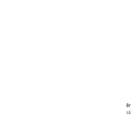
Br
sã