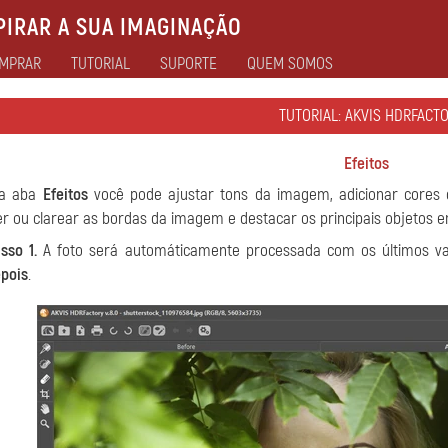
IRAR A SUA IMAGINAÇÃO
MPRAR
TUTORIAL
SUPORTE
QUEM SOMOS
TUTORIAL: AKVIS HDRFACT
Efeitos
 a aba
Efeitos
você pode ajustar tons da imagem, adicionar cores qu
r ou clarear as bordas da imagem e destacar os principais objetos e
sso 1.
A foto será automáticamente processada com os últimos val
pois
.