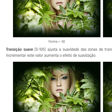
Forma = -50
Transição suave
(0-100) ajusta a suavidade das zonas de trans
Incrementar este valor aumenta o efeito de suavização.