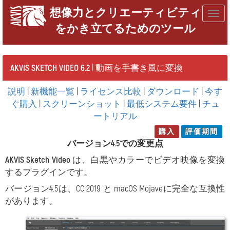
想像力とクリエーティビティ
Togg
をかき立てるためのツール
navig
AKVIS SKETCH VIDEO 6.2
| 動画を手書き風に変換
説明
|
新機能一覧
|
ライセンス比較
|
ダウンロード
|
今す
ぐ購入
|
スクリーンショット
|
最低システム要件
|
チュ
ートリアル
購入
評価期間
バージョン4.5での変更点
AKVIS Sketch Video
は、白黒やカラーでビデオ映像を変換
するプラグインです。
バージョン4.5は、CC 2019 と macOS Mojaveに完全な互換性
があります。