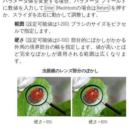
パラメータ値を変更する場合、パラメータ フィールド
に数値を入力して
(Macintoshの場合は
)を押す
Enter
Return
か、スライダを左右に動かして調整します。
範囲
(設定可能値は1-200): ブラシのサイズをピクセ
ルで指定します。
硬さ
(設定可能値は0-100): 部分的にぼかしがかかる
外周の境界部分の幅を指定します。値が高いとほ
ど完全なぼかしが適用される範囲は広くなりま
す。
虫眼鏡のレンズ部分のぼかし
硬さ = 10%
硬さ = 80%