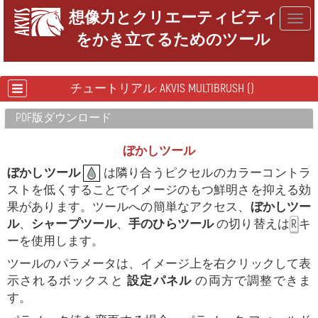
想像力とクリエーティビティ
Togg
をかき立てるためのツール
navig
チュートリアル: AKVIS MULTIBRUSH ()
PDF版ダウンロード
ぼかしツール
ぼかしツール
は隣り合うピクセルのカラーコントラ
ストを低くすることでイメージのもつ鮮明さを抑える効
果があります。ツールへの簡単なアクセス、
ぼかしツー
ル
、
シャープツール
、
手のひらツール
の切り替えは
キ
R
ーを使用します。
ツールのパラメータは、イメージ上を右クリックして表
示されるボックスと
設定パネル
の両方で調整できま
す。