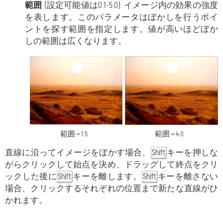
範囲
(設定可能値は0.1-5.0): イメージ内の効果の強度
を表します。このパラメータはぼかしを行うポイ
ントを探す範囲を指定します。値が高いほどぼか
しの範囲は広くなります。
範囲 = 1.5
範囲 = 4.0
直線に沿ってイメージをぼかす場合、
キーを押しな
Shift
がらクリックして始点を決め、ドラッグして終点をクリ
ックした後に
キーを離します。
キーを離さない
Shift
Shift
場合、クリックするそれぞれの位置まで新たな直線がひ
かれます。