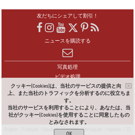
友だちにシェアして割引！
ニュースを購読する
写真処理
ビデオ処理
クッキー(Cookies)は、当社のサービスの提供と向
フレームパック
上、また当社のトラフィックを分析するのに役立ちま
フィードバック
す。
アップグレード
当社のサービスを利用することにより、あなたは、当
社がクッキー(Cookies)を使用することに同意したもの
連絡先
とみなされます。
English
|
Français
|
Deutsch
|
Español
|
Português
|
Italiano
|
日
OK