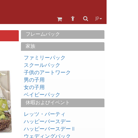
JP
フレームパック
家族
ファミリーパック
スクールパック
子供のアートワーク
男の子用
女の子用
ベイビーパック
休暇およびイベント
レッツ・パーティ
ハッピーバースデー
ハッピーバースデー II
ウェディングパック