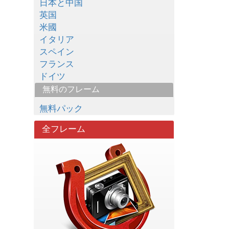
日本と中国
英国
米國
イタリア
スペイン
フランス
ドイツ
無料のフレーム
無料パック
全フレーム