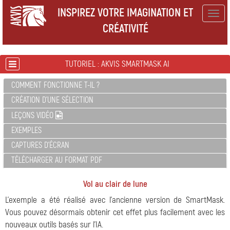
INSPIREZ VOTRE IMAGINATION ET
Togg
CRÉATIVITÉ
navig
TUTORIEL : AKVIS SMARTMASK AI
COMMENT FONCTIONNE T-IL ?
CRÉATION D'UNE SÉLECTION
LEÇONS VIDÉO
EXEMPLES
CAPTURES D'ÉCRAN
TÉLÉCHARGER AU FORMAT PDF
Vol au clair de lune
L'exemple a été réalisé avec l'ancienne version de SmartMask.
Vous pouvez désormais obtenir cet effet plus facilement avec les
nouveaux outils basés sur l'IA.