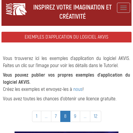
INSPIREZ VOTRE IMAGINATION ET
Togg
CRÉATIVITÉ
navig
EXEMPLES D'APPLICATION DU LOGICIEL AKVIS
Vous trouverez ici les exemples d'application du logiciel AKVIS.
Faites un clic sur l'image pour voir les détails dans le Tutoriel.
Vous pouvez publier vos propres exemples d'application du
logiciel AKVIS.
Créez les exemples et envoyez-les à
nous
!
Vous avez toutes les chances d'obtenir une licence gratuite.
1
...
7
8
9
...
12