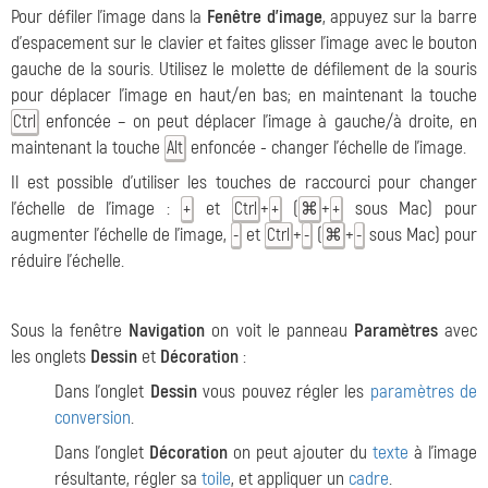
Pour défiler l'image dans la
Fenêtre d'image
, appuyez sur la barre
d'espacement sur le clavier et faites glisser l'image avec le bouton
gauche de la souris. Utilisez le molette de défilement de la souris
pour déplacer l'image en haut/en bas; en maintenant la touche
enfoncée – on peut déplacer l'image à gauche/à droite, en
Ctrl
maintenant la touche
enfoncée - changer l'échelle de l'image.
Alt
Il est possible d'utiliser les touches de raccourci pour changer
l'échelle de l'image :
et
+
(
+
sous Mac) pour
+
Ctrl
+
⌘
+
augmenter l'échelle de l'image,
et
+
(
+
sous Mac) pour
-
Ctrl
-
⌘
-
réduire l'échelle.
Sous la fenêtre
Navigation
on voit le panneau
Paramètres
avec
les onglets
Dessin
et
Décoration
:
Dans l'onglet
Dessin
vous pouvez régler les
paramètres de
conversion
.
Dans l'onglet
Décoration
on peut ajouter du
texte
à l'image
résultante, régler sa
toile
, et appliquer un
cadre
.