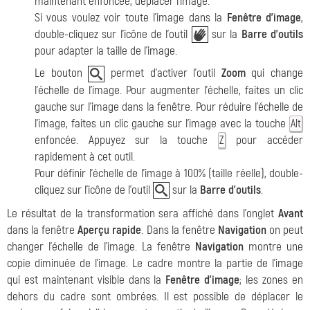
maintenant enfoncée, déplacer l'image.
Si vous voulez voir toute l'image dans la
Fenêtre d'image
,
double-cliquez sur l'icône de l'outil
sur la
Barre d'outils
pour adapter la taille de l'image.
Le bouton
permet d'activer l'outil
Zoom
qui change
l'échelle de l'image. Pour augmenter l'échelle, faites un clic
gauche sur l'image dans la fenêtre. Pour réduire l'échelle de
l'image, faites un clic gauche sur l'image avec la touche
Alt
enfoncée. Appuyez sur la touche
pour accéder
Z
rapidement à cet outil.
Pour définir l'échelle de l'image à 100% (taille réelle), double-
cliquez sur l'icône de l'outil
sur la
Barre d'outils
.
Le résultat de la transformation sera affiché dans l'onglet
Avant
dans la fenêtre
Aperçu rapide
. Dans la fenêtre
Navigation
on peut
changer l'échelle de l'image. La fenêtre
Navigation
montre une
copie diminuée de l'image. Le cadre montre la partie de l'image
qui est maintenant visible dans la
Fenêtre d’image
; les zones en
dehors du cadre sont ombrées. Il est possible de déplacer le