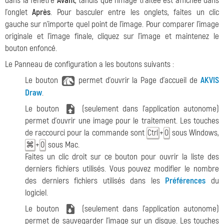
dans la fenêtre
Avant
, tandis que l'image traitée est affichée dans
l'onglet
Après
. Pour basculer entre les onglets, faites un clic
gauche sur n'importe quel point de l'image. Pour comparer l'image
originale et l'image finale, cliquez sur l'image et maintenez le
bouton enfoncé.
Le Panneau de configuration a les boutons suivants :
Le bouton
permet d'ouvrir la Page d'accueil de
AKVIS
Draw
.
Le bouton
(seulement dans l'application autonome)
permet d'ouvrir une image pour le traitement. Les touches
de raccourci pour la commande sont
+
sous Windows,
Ctrl
O
+
sous Mac.
⌘
O
Faites un clic droit sur ce bouton pour ouvrir la liste des
derniers fichiers utilisés. Vous pouvez modifier le nombre
des derniers fichiers utilisés dans les
Préférences
du
logiciel.
Le bouton
(seulement dans l'application autonome)
permet de sauvegarder l'image sur un disque. Les touches