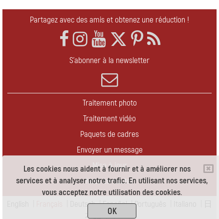
Partagez avec des amis et obtenez une réduction !
S'abonner à la newsletter
Traitement photo
Traitement vidéo
Paquets de cadres
Envoyer un message
Mise à jour
Les cookies nous aident à fournir et à améliorer nos
services et à analyser notre trafic. En utilisant nos services,
Nous contacter
vous acceptez notre utilisation des cookies.
English
|
Français
|
Deutsch
|
Español
|
Português
|
Italiano
|
日
OK
本語
|
Pусский