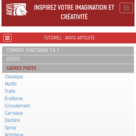
INSPIREZ VOTRE IMAGINATION ET
Togg
CRÉATIVITÉ
navig
TUTORIEL : AKVIS ARTSUITE
COMMENT FONCTIONNE T-IL ?
EFFETS
CADRES PHOTO
Classique
Motifs
Traits
Éraillures
Enroulement
Carreaux
Déchiré
Spray
Artistique