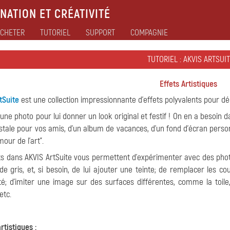
NATION ET CRÉATIVITÉ
CHETER
TUTORIEL
SUPPORT
COMPAGNIE
TUTORIEL : AKVIS ARTSUI
Effets Artistiques
tSuite
est une collection impressionnante d'effets polyvalents pour 
une photo pour lui donner un look original et festif ! On en a besoin 
stale pour vos amis, d'un album de vacances, d'un fond d'écran perso
mour de l'art".
ts dans AKVIS ArtSuite vous permettent d'expérimenter avec des photo
de gris, et, si besoin, de lui ajouter une teinte; de remplacer les c
té; d'imiter une image sur des surfaces différentes, comme la toil
etc.
rtistiques :