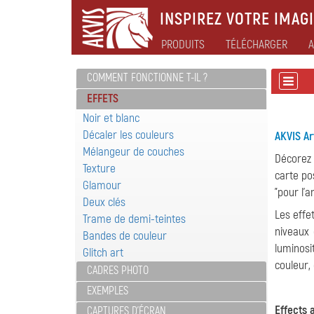
INSPIREZ VOTRE IMAGI
PRODUITS
TÉLÉCHARGER
A
COMMENT FONCTIONNE T-IL ?
EFFETS
Noir et blanc
Décaler les couleurs
AKVIS Ar
Mélangeur de couches
Décorez 
Texture
carte po
Glamour
"pour l'a
Deux clés
Les effe
Trame de demi-teintes
niveaux 
Bandes de couleur
luminosi
Glitch art
couleur, 
CADRES PHOTO
EXEMPLES
Effects a
CAPTURES D'ÉCRAN