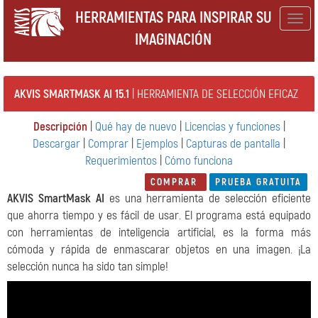
HERRAMIENTAS PARA INSPIRAR SU
Togg
IMAGINACIÓN
navig
AKVIS SMARTMASK AI 15.1
| HERRAMIENTA DE SELECCIÓN EFICAZ
Descripción
|
Qué hay de nuevo
|
Licencias y funciones
|
Descargar
|
Comprar
|
Ejemplos
|
Capturas de pantalla
|
Requerimientos
|
Cómo funciona
COMPRAR
PRUEBA GRATUITA
AKVIS SmartMask AI
es una herramienta de selección eficiente
que ahorra tiempo y es fácil de usar. El programa está equipado
con herramientas de inteligencia artificial, es la forma más
cómoda y rápida de enmascarar objetos en una imagen. ¡La
selección nunca ha sido tan simple!