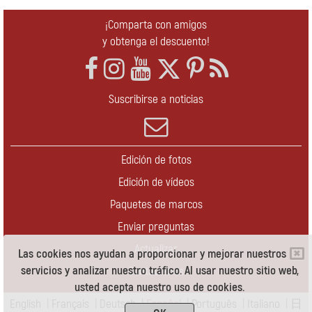
¡Comparta con amigos
y obtenga el descuento!
Suscribirse a noticias
Edición de fotos
Edición de vídeos
Paquetes de marcos
Enviar preguntas
Actualizar
Las cookies nos ayudan a proporcionar y mejorar nuestros
servicios y analizar nuestro tráfico. Al usar nuestro sitio web,
Contáctenos
usted acepta nuestro uso de cookies.
English
|
Français
|
Deutsch
|
Español
|
Português
|
Italiano
|
日