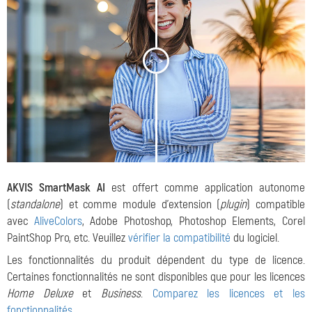
<
>
AKVIS SmartMask AI
est offert comme application autonome
(
standalone
) et comme module d'extension (
plugin
) compatible
avec
AliveColors
, Adobe Photoshop, Photoshop Elements, Corel
PaintShop Pro, etc. Veuillez
vérifier la compatibilité
du logiciel.
Les fonctionnalités du produit dépendent du type de licence.
Certaines fonctionnalités ne sont disponibles que pour les licences
Home Deluxe
et
Business
.
Comparez les licences et les
fonctionnalités
.