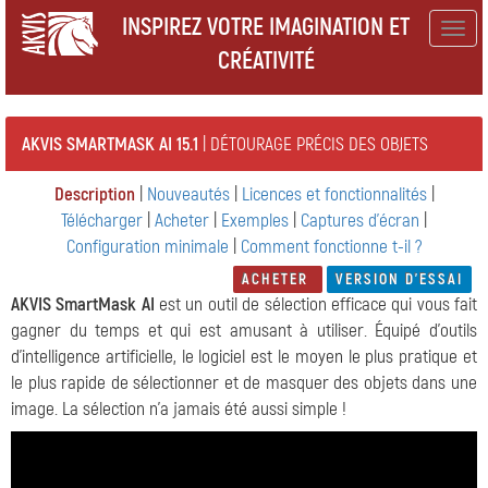
INSPIREZ VOTRE IMAGINATION ET
Togg
CRÉATIVITÉ
navig
AKVIS SMARTMASK AI 15.1
| DÉTOURAGE PRÉCIS DES OBJETS
Description
|
Nouveautés
|
Licences et fonctionnalités
|
Télécharger
|
Acheter
|
Exemples
|
Captures d'écran
|
Configuration minimale
|
Comment fonctionne t-il ?
ACHETER
VERSION D'ESSAI
AKVIS SmartMask AI
est un outil de sélection efficace qui vous fait
gagner du temps et qui est amusant à utiliser. Équipé d'outils
d'intelligence artificielle, le logiciel est le moyen le plus pratique et
le plus rapide de sélectionner et de masquer des objets dans une
image. La sélection n'a jamais été aussi simple !