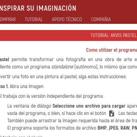
NSPIRAR SU IMAGINACIÓN
OMPRAR
TUTORIAL
APOYO TÉCNICO
COMPAÑIA
TUTORIAL: AKVIS PASTEL
Como utilizar el program
astel
permite transformar una fotografía en una obra de arte e
diente como un programa
standalone
(autónomo), lo mismo que co
vertir una foto en una pintura al pastel, siga estas instrucciones:
so 1.
Abra una imagen.
Si trabaja con la versión independiente del programa:
La ventana de diálogo
Seleccione uno archivo para cargar
apare
vacía del programa, o bien, si hace clic en el botón
. Las tecl
También puede arrastrar la imagen requerida hacia el área de tr
El programa soporta los formatos de archivo
BMP
,
JPEG
,
RAW
,
P