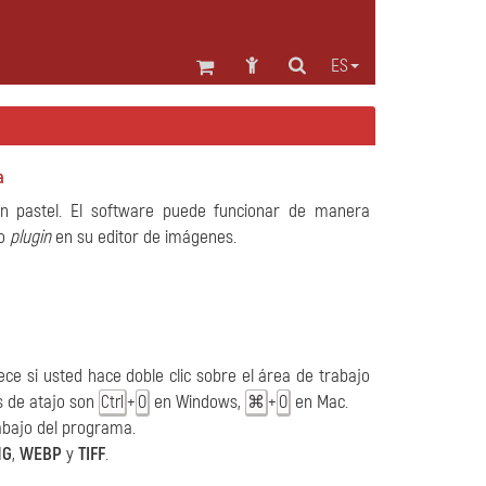
ES
a
n pastel. El software puede funcionar de manera
mo
plugin
en su editor de imágenes.
ce si usted hace doble clic sobre el área de trabajo
as de atajo son
+
en Windows,
+
en Mac.
Ctrl
O
⌘
O
abajo del programa.
NG
,
WEBP
y
TIFF
.