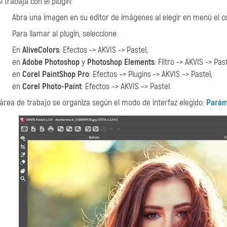
Si trabaja con el plugin:
Abra una imagen en su editor de imágenes al elegir en menú el
Para llamar al plugin, seleccione:
En
AliveColors
: Efectos -> AKVIS -> Pastel;
en
Adobe Photoshop
y
Photoshop Elements
: Filtro -> AKVIS -> Past
en
Corel PaintShop Pro
: Efectos –> Plugins -> AKVIS –> Pastel;
en
Corel Photo-Paint
: Efectos –> AKVIS –> Pastel.
 área de trabajo se organiza según el modo de interfaz elegido:
Parám