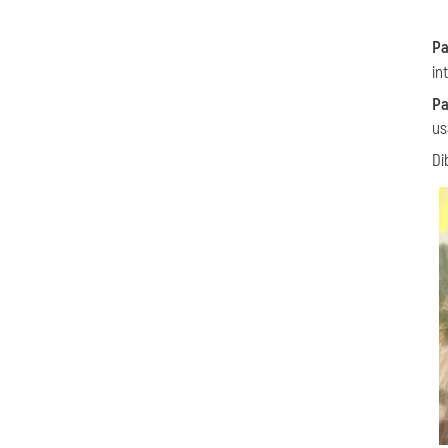
Pa
in
Pa
us
Di