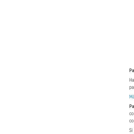
Pa
Ha
pa
Má
Pa
co
co
Si