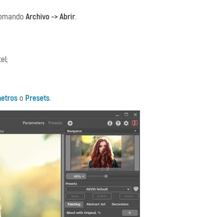
 comando
Archivo -> Abrir
.
el;
etros
o
Presets
.