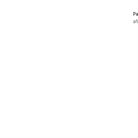
Pa
añ