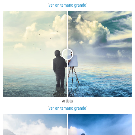
(
ver en tamaño grande
)
<
>
Artista
(
ver en tamaño grande
)