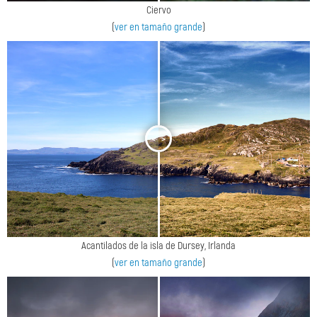
Ciervo
(
ver en tamaño grande
)
<
>
Acantilados de la isla de Dursey, Irlanda
(
ver en tamaño grande
)