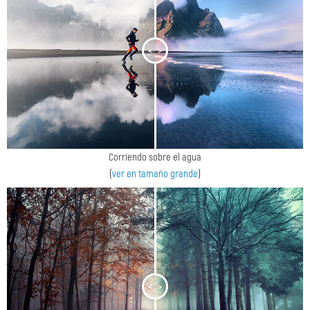
<
>
Corriendo sobre el agua
(
ver en tamaño grande
)
<
>