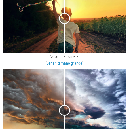
<
>
Volar una cometa
(
ver en tamaño grande
)
<
>