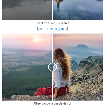
Castillo de Bled, Eslovenia
(
ver en tamaño grande
)
<
>
Observando la puesta de sol