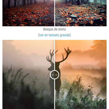
Bosque de otoño
(
ver en tamaño grande
)
<
>