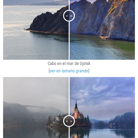
<
>
Cabo en el mar de Ojotsk
(
ver en tamaño grande
)
<
>