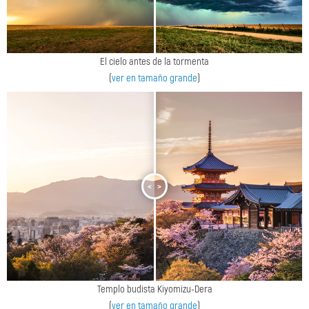
El cielo antes de la tormenta
(
ver en tamaño grande
)
<
>
Templo budista Kiyomizu-Dera
(
ver en tamaño grande
)