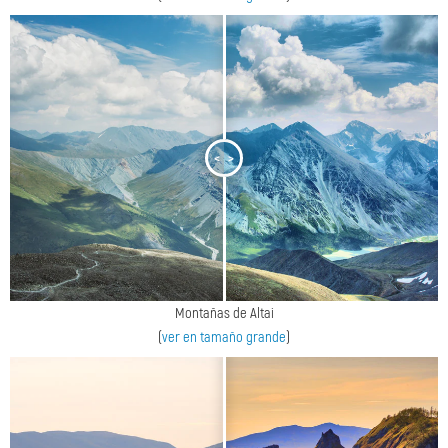
<
>
Montañas de Altai
(
ver en tamaño grande
)