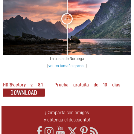
<
>
La costa de Noruega
(
ver en tamaño grande
)
HDRFactory v. 8.1 - Prueba gratuita de 10 días
¡Comparta con amigos
y obtenga el descuento!