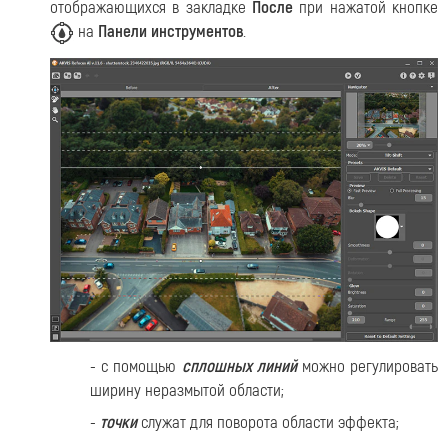
отображающихся в закладке
После
при нажатой кнопке
на
Панели инструментов
.
- с помощью
сплошных линий
можно регулировать
ширину неразмытой области;
-
точки
служат для поворота области эффекта;