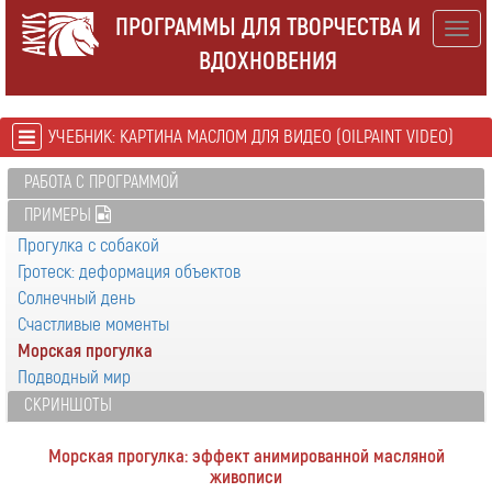
ПРОГРАММЫ ДЛЯ ТВОРЧЕСТВА И
Togg
ВДОХНОВЕНИЯ
navig
УЧЕБНИК: КАРТИНА МАСЛОМ ДЛЯ ВИДЕО (OILPAINT VIDEO)
РАБОТА С ПРОГРАММОЙ
ПРИМЕРЫ
Прогулка с собакой
Гротеск: деформация объектов
Солнечный день
Счастливые моменты
Морская прогулка
Подводный мир
СКРИНШОТЫ
Морская прогулка: эффект анимированной масляной
живописи