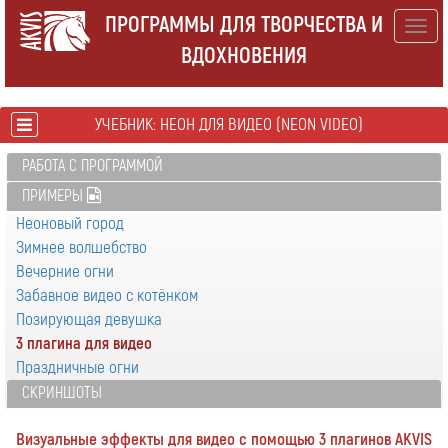
ПРОГРАММЫ ДЛЯ ТВОРЧЕСТВА И
Togg
ВДОХНОВЕНИЯ
navig
УЧЕБНИК: НЕОН ДЛЯ ВИДЕО (NEON VIDEO)
РАБОТА С ПРОГРАММОЙ
ПРИМЕРЫ
Неоновый город
Зимнее волшебство
Вечерние огни
Забавное видео с котёнком
Позирующая девушка
3 плагина для видео
Праздничные огни
СКРИНШОТЫ
Визуальные эффекты для видео с помощью 3 плагинов AKVIS