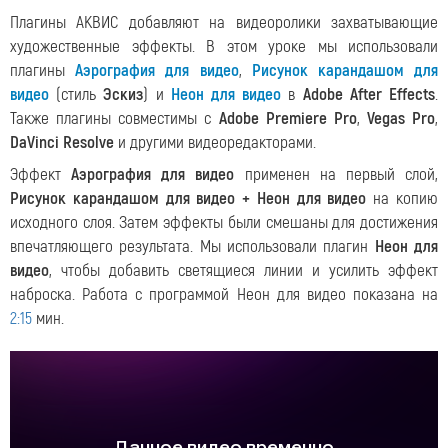
Плагины АКВИС добавляют на видеоролики захватывающие
художественные эффекты. В этом уроке мы использовали
плагины
Аэрография для видео
,
Рисунок карандашом для
видео
(стиль
Эскиз
) и
Неон для видео
в
Adobe After Effects
.
Также плагины совместимы с
Adobe Premiere Pro
,
Vegas Pro
,
DaVinci Resolve
и другими видеоредакторами.
Эффект
Аэрография для видео
применен на первый слой,
Рисунок карандашом для видео + Неон для видео
на копию
исходного слоя. Затем эффекты были смешаны для достижения
впечатляющего результата. Мы использовали плагин
Неон для
видео
, чтобы добавить светящиеся линии и усилить эффект
наброска. Работа с программой Неон для видео показана на
2:15
мин.