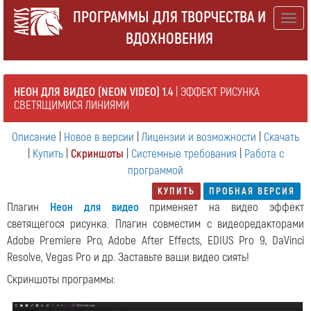
ПРОГРАММЫ ДЛЯ ТВОРЧЕСТВА И
Togg
ВДОХНОВЕНИЯ
navig
НЕОН ДЛЯ ВИДЕО (NEON VIDEO) 1.4
| ЭФФЕКТ РИСУНКА
СВЕТЯЩИМИСЯ ЛИНИЯМИ
Описание
|
Новое в версии
|
Лицензии и возможности
|
Скачать
|
Купить
|
Скриншоты
|
Системные требования
|
Работа с
программой
КУПИТЬ
ПРОБНАЯ ВЕРСИЯ
Плагин
Неон для видео
применяет на видео эффект
светящегося рисунка. Плагин совместим с видеоредакторами
Adobe Premiere Pro, Adobe After Effects, EDIUS Pro 9, DaVinci
Resolve, Vegas Pro и др. Заставьте ваши видео сиять!
Скриншоты программы: