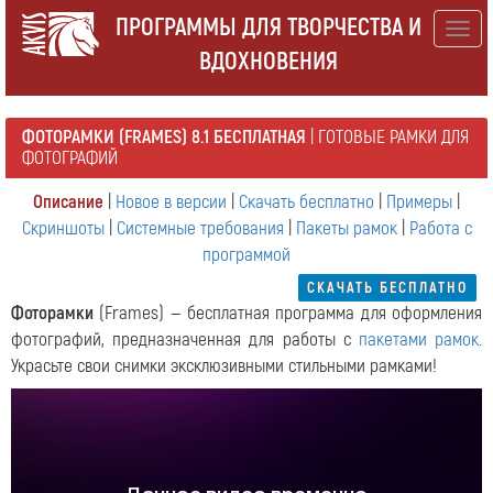
ПРОГРАММЫ ДЛЯ ТВОРЧЕСТВА И
Togg
ВДОХНОВЕНИЯ
navig
ФОТОРАМКИ (FRAMES) 8.1 БЕСПЛАТНАЯ
| ГОТОВЫЕ РАМКИ ДЛЯ
ФОТОГРАФИЙ
Описание
|
Новое в версии
|
Скачать бесплатно
|
Примеры
|
Скриншоты
|
Системные требования
|
Пакеты рамок
|
Работа с
программой
СКАЧАТЬ БЕСПЛАТНО
Фоторамки
(Frames) — бесплатная программа для оформления
фотографий, предназначенная для работы с
пакетами рамок
.
Украсьте свои снимки эксклюзивными стильными рамками!