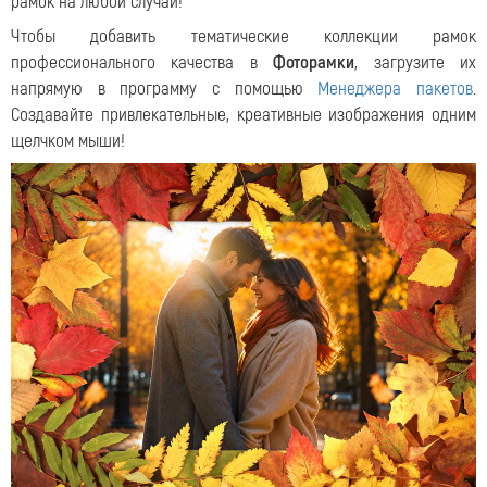
рамок на любой случай!
Чтобы добавить тематические коллекции рамок
профессионального качества в
Фоторамки
, загрузите их
напрямую в программу с помощью
Менеджера пакетов
.
Создавайте привлекательные, креативные изображения одним
щелчком мыши!