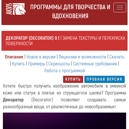
ПРОГРАММЫ ДЛЯ ТВОРЧЕСТВА И
Togg
ВДОХНОВЕНИЯ
navig
ДЕКОРАТОР (DECORATOR) 9.1
| ЗАМЕНА ТЕКСТУРЫ И ПЕРЕКРАСКА
ПОВЕРХНОСТИ
Описание
|
Новое в версии
|
Лицензии и возможности
|
Скачать
|
Купить
|
Примеры
|
Скриншоты
|
Системные требования
|
Работа с программой
КУПИТЬ
ПРОБНАЯ ВЕРСИЯ
Хотите быстро получить изображение автомобиля в змеиной
коже или статуи в платье из струящегося шелка? Программа
Декоратор
(Decorator) позволяет создавать самые
разнообразные вещи, от реалистичных до невообразимых!