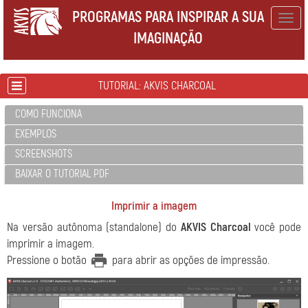
PROGRAMAS PARA INSPIRAR A SUA
Togg
IMAGINAÇÃO
navig
TUTORIAL: AKVIS CHARCOAL
COMO FUNCIONA
EXEMPLOS
SCREENSHOTS
BAIXAR O TUTORIAL PDF
Imprimir a imagem
Na versão autônoma (standalone) do
AKVIS Charcoal
você pode
imprimir a imagem.
Pressione o botão
para abrir as opções de impressão.