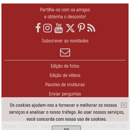
Partilhe-os com os amigos
e obtenha o desconto!
Subscrever as novidades
Edição de fotos
Edição de vídeos
Pacotes de molduras
Enviar perguntas
Atualizar
Os cookies ajudam-nos a fornecer e melhorar os nossos
serviços e analisar o nosso tráfego. Ao usar nossos serviços,
Contate-nos
você concorda com nosso uso de cookies.
English
|
Français
|
Deutsch
|
Español
|
Português
|
Italiano
|
日