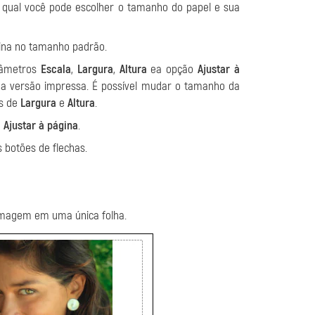
 qual você pode escolher o tamanho do papel e sua
ina no tamanho padrão.
râmetros
Escala
,
Largura
,
Altura
ea opção
Ajustar à
na versão impressa. É possível mudar o tamanho da
es de
Largura
e
Altura
.
e
Ajustar à página
.
 botões de flechas.
 imagem em uma única folha.