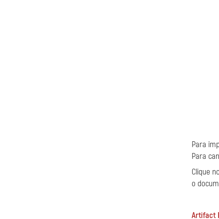
Para im
Para can
Clique n
o docum
Artifact