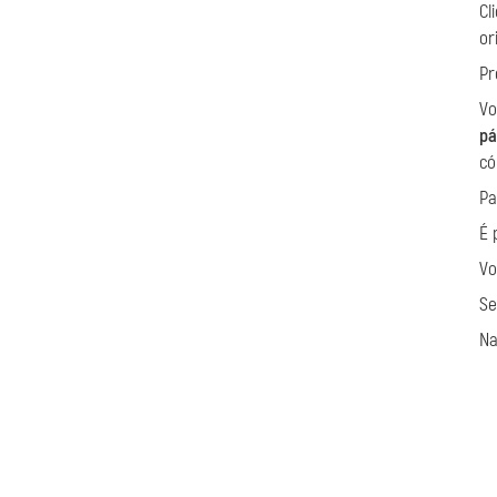
Cl
or
Pr
Vo
pá
có
Pa
É 
Vo
Se
N