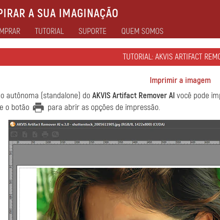
IRAR A SUA IMAGINAÇÃO
MPRAR
TUTORIAL
SUPORTE
QUEM SOMOS
TUTORIAL: AKVIS ARTIFACT REM
Imprimir a imagem
ão autônoma (standalone) do
AKVIS Artifact Remover AI
você pode im
ne o botão
para abrir as opções de impressão.