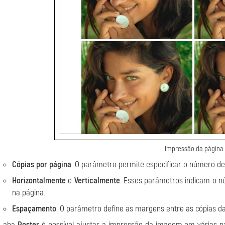
Impressão da página
Cópias por página
. O parâmetro permite especificar o número 
Horizontalmente
e
Verticalmente
. Esses parâmetros indicam o n
na página.
Espaçamento
. O parâmetro define as margens entre as cópias 
a aba
Poster
é possível ajustar a impressão da imagem em várias 