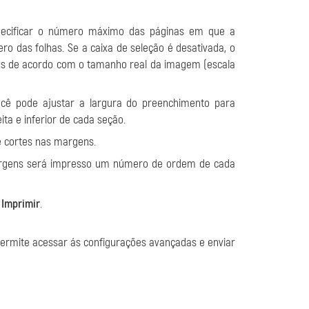
especificar o número máximo das páginas em que a
o das folhas. Se a caixa de seleção é desativada, o
as de acordo com o tamanho real da imagem (escala
você pode ajustar a largura do preenchimento para
ita e inferior de cada seção.
de cortes nas margens.
 margens será impresso um número de ordem de cada
o
Imprimir
.
permite acessar ás configurações avançadas e enviar