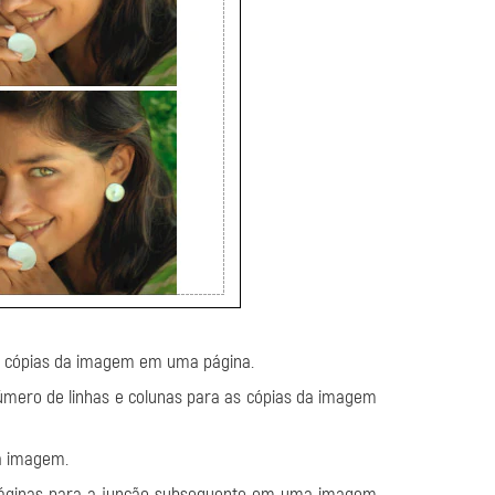
de cópias da imagem em uma página.
úmero de linhas e colunas para as cópias da imagem
da imagem.
páginas para a junção subsequente em uma imagem