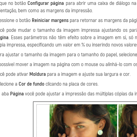
ique no botão
Configurar página
para abrir uma caixa de diálogo na
ientação, bem como as margens da impressão.
essione o botão
Reiniciar margens
para retornar as margens da pág
cê pode mudar o tamanho da imagem impressa ajustando os pa
gina
. Esses parâmetros não têm efeito sobre a imagem em si, só 
pia impressa, especificando um valor em % ou inserindo novos valor
ra ajustar o tamanho da imagem para o tamanho do papel, selecion
possível mover a imagem na página com o mouse ou alinhá-lo com os
cê pode ativar
Moldura
para a imagem e ajuste sua largura e cor.
lecione a
Cor de fundo
clicando na placa de cores.
a aba
Página
você pode ajustar a impressão das múltiplas cópias da