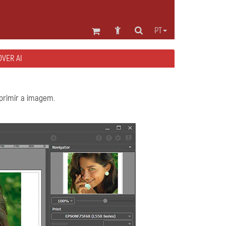
PT
OVER AI
primir a imagem.