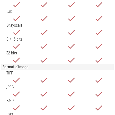
Lab
Grayscale
8 / 16 bits
32 bits
Format d'image
TIFF
JPEG
BMP
PNG