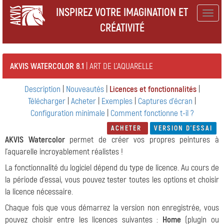
INSPIREZ VOTRE IMAGINATION ET
Togg
CRÉATIVITÉ
navig
AKVIS WATERCOLOR 8.1
| ART DE L'AQUARELLE
Description
|
Nouveautés
|
Licences et fonctionnalités
|
Télécharger
|
Acheter
|
Exemples
|
Captures d'écran
|
Configuration minimale
|
Comment fonctionne t-il ?
ACHETER
VERSION D'ESSAI
AKVIS Watercolor
permet de créer vos propres peintures à
l'aquarelle incroyablement réalistes !
La fonctionnalité du logiciel dépend du type de licence. Au cours de
la période d'essai, vous pouvez tester toutes les options et choisir
la licence nécessaire.
Chaque fois que vous démarrez la version non enregistrée, vous
pouvez choisir entre les licences suivantes :
Home
(plugin ou