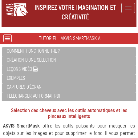
INSPIREZ VOTRE IMAGINATION ET
Togg
CRÉATIVITÉ
navig
TUTORIEL : AKVIS SMARTMASK AI
COMMENT FONCTIONNE T-IL ?
CRÉATION D'UNE SÉLECTION
LEÇONS VIDÉO
EXEMPLES
CAPTURES D'ÉCRAN
TÉLÉCHARGER AU FORMAT PDF
Sélection des cheveux avec les outils automatiques et les
pinceaux intelligents
AKVIS SmartMask
offre les outils puissants pour masquer les
objets sur les images et pour supprimer le fond. Il vous permet