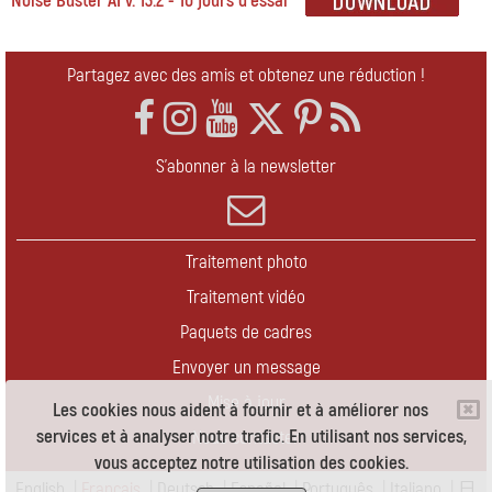
Noise Buster AI v. 13.2 - 10 jours d'essai
Partagez avec des amis et obtenez une réduction !
S'abonner à la newsletter
Traitement photo
Traitement vidéo
Paquets de cadres
Envoyer un message
Mise à jour
Les cookies nous aident à fournir et à améliorer nos
services et à analyser notre trafic. En utilisant nos services,
Nous contacter
vous acceptez notre utilisation des cookies.
English
|
Français
|
Deutsch
|
Español
|
Português
|
Italiano
|
日