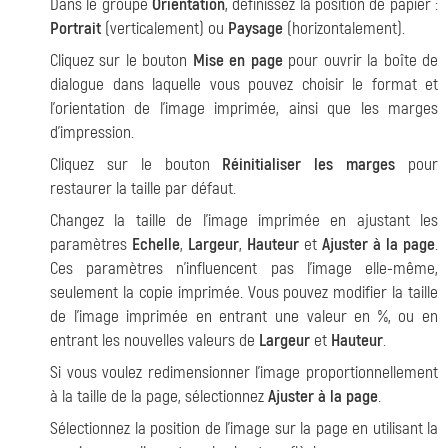
Dans le groupe
Orientation
, définissez la position de papier :
Portrait
(verticalement) ou
Paysage
(horizontalement).
Cliquez sur le bouton
Mise en page
pour ouvrir la boîte de
dialogue dans laquelle vous pouvez choisir le format et
l'orientation de l'image imprimée, ainsi que les marges
d'impression.
Cliquez sur le bouton
Réinitialiser les marges
pour
restaurer la taille par défaut.
Changez la taille de l'image imprimée en ajustant les
paramètres
Echelle
,
Largeur
,
Hauteur
et
Ajuster à la page
.
Ces paramètres n'influencent pas l'image elle-même,
seulement la copie imprimée. Vous pouvez modifier la taille
de l'image imprimée en entrant une valeur en %, ou en
entrant les nouvelles valeurs de
Largeur
et
Hauteur
.
Si vous voulez redimensionner l'image proportionnellement
à la taille de la page, sélectionnez
Ajuster à la page
.
Sélectionnez la position de l'image sur la page en utilisant la