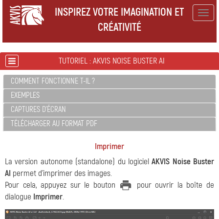
INSPIREZ VOTRE IMAGINATION ET
Togg
CRÉATIVITÉ
navig
TUTORIEL : AKVIS NOISE BUSTER AI
COMMENT FONCTIONNE T-IL ?
EXEMPLES
CAPTURES D'ÉCRAN
TÉLÉCHARGER AU FORMAT PDF
Imprimer
La version autonome (standalone) du logiciel
AKVIS Noise Buster
AI
permet d'imprimer des images.
Pour cela, appuyez sur le bouton
pour ouvrir la boîte de
dialogue
Imprimer
.