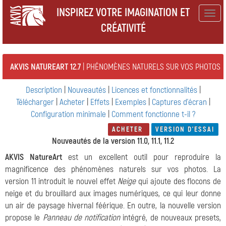
INSPIREZ VOTRE IMAGINATION ET
Togg
CRÉATIVITÉ
navig
AKVIS NATUREART 12.7
| PHÉNOMÈNES NATURELS SUR VOS PHOTOS
Description
|
Nouveautés
|
Licences et fonctionnalités
|
Télécharger
|
Acheter
|
Effets
|
Exemples
|
Captures d'écran
|
Configuration minimale
|
Comment fonctionne t-il ?
ACHETER
VERSION D'ESSAI
Nouveautés de la version 11.0, 11.1, 11.2
AKVIS NatureArt
est un excellent outil pour reproduire la
magnificence des phénomènes naturels sur vos photos. La
version 11 introduit le nouvel effet
Neige
qui ajoute des flocons de
neige et du brouillard aux images numériques, ce qui leur donne
un air de paysage hivernal féérique. En outre, la nouvelle version
propose le
Panneau de notification
intégré, de nouveaux presets,