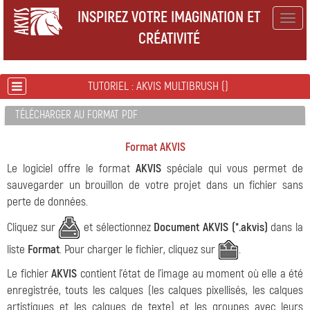
INSPIREZ VOTRE IMAGINATION ET
Togg
CRÉATIVITÉ
navig
TUTORIEL : AKVIS MULTIBRUSH ()
TÉLÉCHARGER AU FORMAT PDF
Format AKVIS
Le logiciel offre le format
AKVIS
spéciale qui vous permet de
sauvegarder un brouillon de votre projet dans un fichier sans
perte de données.
Cliquez sur
et sélectionnez
Document AKVIS (*.akvis)
dans la
liste
Format
. Pour charger le fichier, cliquez sur
.
Le fichier
AKVIS
contient l'état de l'image au moment où elle a été
enregistrée, touts les calques (les calques pixellisés, les calques
artistiques et les calques de texte) et les groupes avec leurs