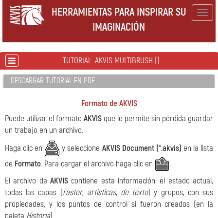
HERRAMIENTAS PARA INSPIRAR SU
Togg
IMAGINACIÓN
navig
TUTORIAL: AKVIS MULTIBRUSH ()
DESCARGAR TUTORIAL EN PDF
Formato de AKVIS
Puede utilizar el formato
AKVIS
que le permite sin pérdida guardar
un trabajo en un archivo.
Haga clic en
y seleccione
AKVIS Document (*.akvis)
en la lista
de
Formato
. Para cargar el archivo haga clic en
.
El archivo de
AKVIS
contiene esta información: el estado actual,
todas las capas (
raster
,
artísticas
,
de texto
) y grupos, con sus
propiedades, y los puntos de control si fueron creados (en la
paleta
Historia
).