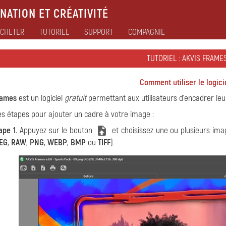
NATION ET CRÉATIVITÉ
CHETER
TUTORIEL
SUPPORT
COMPAGNIE
TUTORIEL : AKVIS FRAME
Comment utiliser le logici
rames
est un logiciel
gratuit
permettant aux utilisateurs d'encadrer le
es étapes pour ajouter un cadre à votre image :
ape 1.
Appuyez sur le bouton
et choisissez une ou plusieurs ima
EG
,
RAW
,
PNG
,
WEBP
,
BMP
ou
TIFF
).