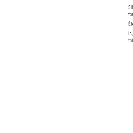
S'
to
Ét
Ic
té