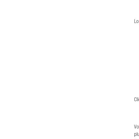
Lo
Cl
Vo
pl