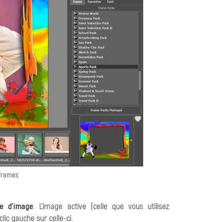
 Frames
re d'image
. L'image active (celle que vous utilisez
lic gauche sur celle-ci.